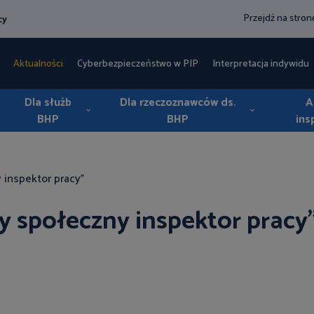
Przejdź na stro
cy
Aktualności
Cyberbezpieczeństwo w PIP
Interpretacja indywidua
Dla służb
Dla rzeczoznawców ds.
A
BHP
BHP
ins
 inspektor pracy"
y społeczny inspektor pracy