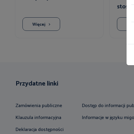
stosun
Więcej
Wię
Przydatne linki
Zamówienia publiczne
Dostęp do informacji pub
Klauzula informacyjna
Informacje w języku mi
Deklaracja dostępności