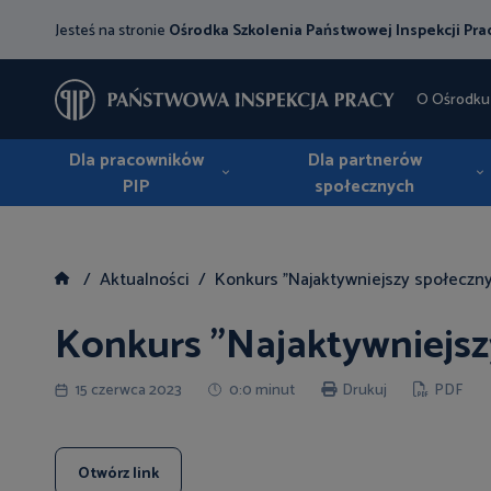
Jesteś na stronie
Ośrodka Szkolenia Państwowej Inspekcji Pra
O Ośrodku
Dla pracowników
Dla partnerów
PIP
społecznych
Aktualności
Konkurs "Najaktywniejszy społeczny
Konkurs "Najaktywniejsz
15 czerwca 2023
0:0 minut
Drukuj
PDF
Otwórz link