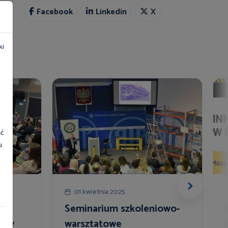
Facebook
Linkedin
X
ki
ać
u
01 kwietnia 2025
Seminarium szkoleniowo-
a w
warsztatowe