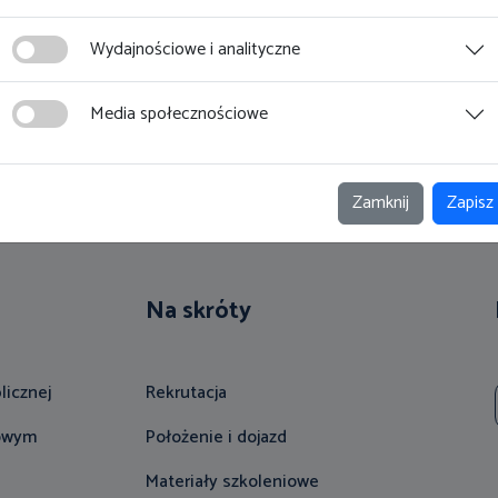
ku pracy"
prawie budowlanym i
Wydajnościowe i analityczne
cej
Więcej
Media społecznościowe
Zamknij
Zapisz
Na skróty
licznej
Rekrutacja
gowym
Położenie i dojazd
Materiały szkoleniowe