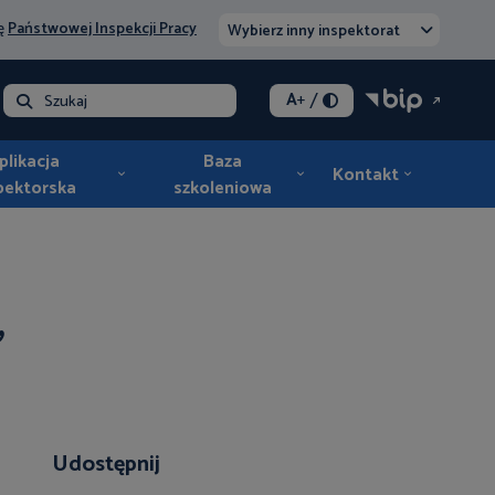
nę
Państwowej Inspekcji Pracy
Wybierz inny inspektorat
/
A
+
lna - opłata
Szukaj
plikacja
Baza
Kontakt
pektorska
szkoleniowa
"
Udostępnij