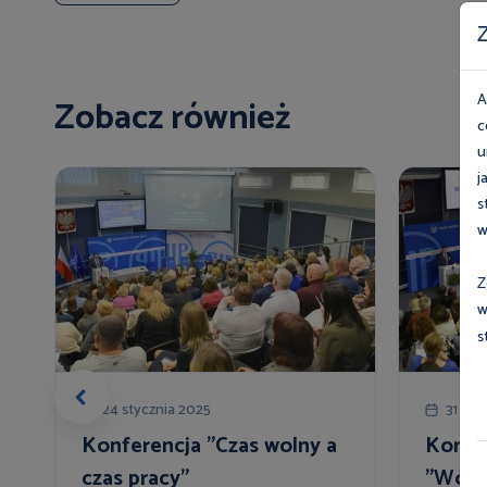
Z
A
Zobacz również
c
u
j
s
w
Z
w
s
24 stycznia 2025
31 paź
Konferencja "Czas wolny a
Konfe
czas pracy"
"Wokó