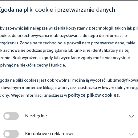
goda na pliki cookie i przetwarzanie danych
by zapewnić jak najlepsze wrażenia korzystamy z technologii, takich jak pli
ookie, do przechowywania i/lub uzyskiwania dostępu do informacji o
rządzeniu. Zgoda na te technologie pozwoli nam przetwarzać dane, takie
ak zachowanie podczas przeglądania lub unikalne identyfikatory na tej
tronie. Brak wyrażenia zgody lub wycofanie zgody może niekorzystnie
płynąć na niektóre cechy i funkcje.
goda na pliki cookies jest dobrowolna i można ją wycofać lub zmodyfikow
 dowolnym momencie klikając w przycisk ciasteczka w lewym dolnym rog
polityce plików cookies
trony. Więcej informacji znajdziesz w
.
Niezbędne
dziernika 2024
15 czerwca 2026
rencja naukowa
Między przepisem a
Kierunkowe i reklamowe
ł domniemania
praktyką – odstępstw