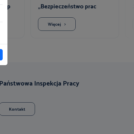
 bhp
„Bezpieczeństwo prac
magazynowych”
Więcej
Państwowa Inspekcja Pracy
Kontakt