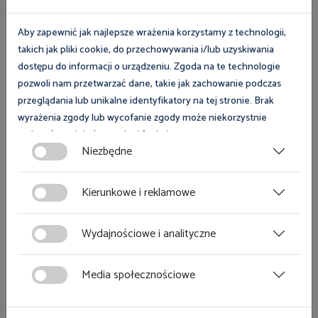
Aby zapewnić jak najlepsze wrażenia korzystamy z technologii,
takich jak pliki cookie, do przechowywania i/lub uzyskiwania
dostępu do informacji o urządzeniu. Zgoda na te technologie
pozwoli nam przetwarzać dane, takie jak zachowanie podczas
przeglądania lub unikalne identyfikatory na tej stronie. Brak
wyrażenia zgody lub wycofanie zgody może niekorzystnie
wpłynąć na niektóre cechy i funkcje.
Niezbędne
Zgoda na pliki cookies jest dobrowolna i można ją wycofać lub
zmodyfikować w dowolnym momencie klikając w przycisk
Kierunkowe i reklamowe
ciasteczka w lewym dolnym rogu strony. Więcej informacji
polityce plików cookies
znajdziesz w
.
Wydajnościowe i analityczne
Media społecznościowe