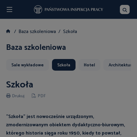
Menu
Szukaj
Baza szkoleniowa
Szkoła
Baza szkoleniowa
Sale wykładowe
Szkoła
Hotel
Architektura i
Szkoła
Drukuj
PDF
"Szkoła" jest nowocześnie urządzonym,
zmodernizowanym obiektem dydaktyczno-biurowym,
którego historia sięga roku 1950, kiedy to powstał,