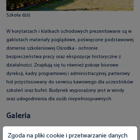
Szkoła dziś
W korytarzach i klatkach schodowych prezentowane są w
gablotach materiały poglądowe, poświęcone podstawowej
domenie szkoleniowej Ośrodka - ochronie
bezpieczeństwa pracy oraz ekspozycje historyczne z
działalności. Znajdują się tu również pokoje biurowe
dyrekcji, kadry programowej i administracyjnej, parterowy
hol przystosowany do serwisu kawowego dla uczestników
szkoleń oraz bufet. Budynek wyposażony jest w windy
oraz udogodnienia dla osób niepełnosprawnych.
Galeria
Zgoda na pliki cookie i przetwarzanie danych