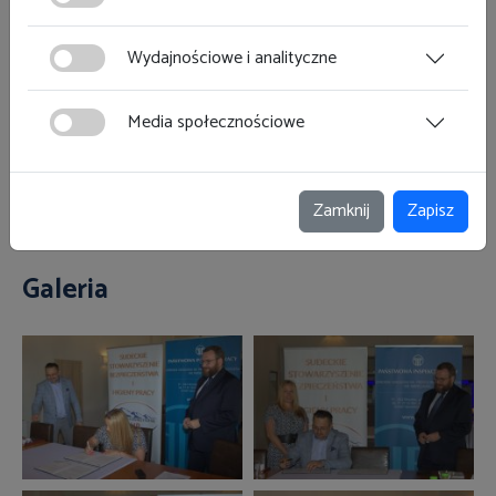
ciasteczka w lewym dolnym rogu strony. Więcej informacji
pracy jest zjawiskiem pożądanym społecznie.
polityce plików cookies
znajdziesz w
.
Wydajnościowe i analityczne
Ośrodek Szkolenia Państwowej Inspekcji Pracy we
Wrocławiu reprezentował
Łukasz Paroń
, Kierownik Działu
Media społecznościowe
Szkoleń. Stronę Sudeckiego Stowarzyszenia BHP
reprezentowali:
Małgorzata Kowalska
, Prezes
Stowarzyszenia oraz
Piotr Jakubowski
, Wiceprezes
Zamknij
Zapisz
Stowarzyszenia.
Galeria