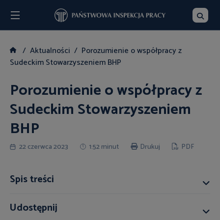
Menu
Szukaj
Aktualności
Porozumienie o współpracy z
Sudeckim Stowarzyszeniem BHP
Porozumienie o współpracy z
Sudeckim Stowarzyszeniem
BHP
22 czerwca 2023
1:52 minut
Drukuj
PDF
Spis treści
Udostępnij