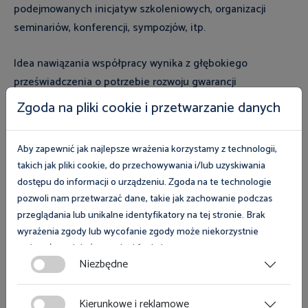
podejmowanych inicjatyw szkoleniowych, organizacji
seminariów, konferencji, sympozjów, itp.
Idea nawiązania współpracy wynika z głębokiego
przeświadczenia o potrzebie rozwoju gwarancji
konstytucyjnych w zakresie prawa do bezpiecznych i
Zgoda na pliki cookie i przetwarzanie danych
higienicznych warunków pracy, każdej osobie wykonującej
pracę, bez względu na jej podstawę. Wzajemna wymiana
Aby zapewnić jak najlepsze wrażenia korzystamy z technologii,
wiedzy, doświadczeń, dobrych praktyk w zakresie
takich jak pliki cookie, do przechowywania i/lub uzyskiwania
kształtowania bezpiecznego środowiska pracy sprzyjać
dostępu do informacji o urządzeniu. Zgoda na te technologie
będzie poprawie standardu warunków pracy.
pozwoli nam przetwarzać dane, takie jak zachowanie podczas
przeglądania lub unikalne identyfikatory na tej stronie. Brak
Zauważyć należy, że dbałość o stan bezpieczeństwa i
wyrażenia zgody lub wycofanie zgody może niekorzystnie
higieny pracy jest procesem trwałym, wymagającym
wpłynąć na niektóre cechy i funkcje.
Niezbędne
doskonalenia i uwzględniania zmieniającego się poziomu
Zgoda na pliki cookies jest dobrowolna i można ją wycofać lub
nauki i techniki, wobec którego współpraca Państwowej
zmodyfikować w dowolnym momencie klikając w przycisk
Inspekcji Pracy ze służbami bezpieczeństwa i higieny
Kierunkowe i reklamowe