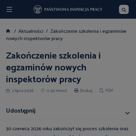
Menu
Szukaj
Aktualności
Zakończenie szkolenia i egzaminów
nowych inspektorów pracy
Zakończenie szkolenia i
egzaminów nowych
inspektorów pracy
2 lipca 2026
0:42 minut
Drukuj
PDF
Udostępnij
30 czerwca 2026 roku zakończył się proces szkolenia oraz