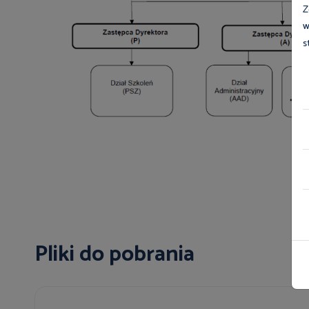
Z
w
s
Pliki do pobrania