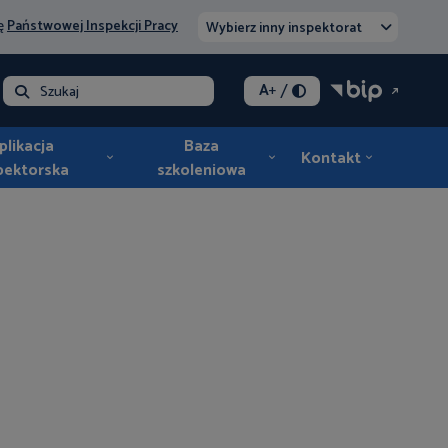
nę
Państwowej Inspekcji Pracy
Wybierz inny inspektorat
/
A
+
lna - opłata
Szukaj
plikacja
Baza
Kontakt
pektorska
szkoleniowa