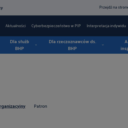
Przejdź na stro
cy
Aktualności
Cyberbezpieczeństwo w PIP
Interpretacja indywidua
Dla służb
Dla rzeczoznawców ds.
A
BHP
BHP
ins
ganizacyjny
Patron