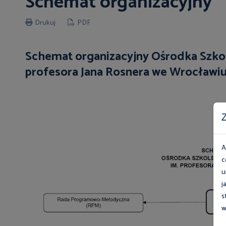
Schemat organizacyjny
Drukuj
PDF
Schemat organizacyjny Ośrodka Szkol
profesora Jana Rosnera we Wrocławi
Z
A
c
u
j
s
w