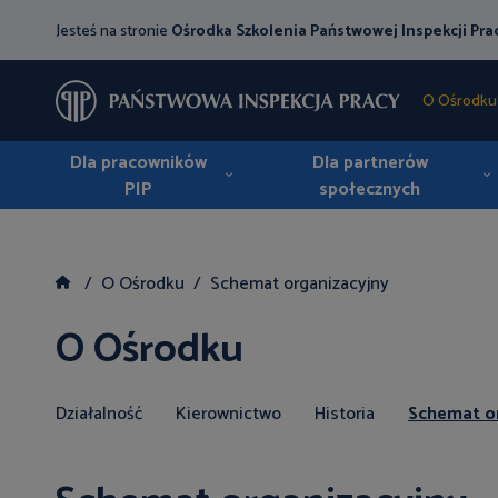
Jesteś na stronie
Ośrodka Szkolenia Państwowej Inspekcji Pra
O Ośrodku
Dla pracowników
Dla partnerów
PIP
społecznych
O Ośrodku
Schemat organizacyjny
O Ośrodku
Działalność
Kierownictwo
Historia
Schemat or